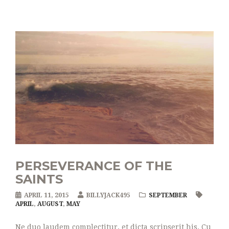
PERSEVERANCE OF THE
SAINTS
APRIL 11, 2015
BILLYJACK495
SEPTEMBER
APRIL
,
AUGUST
,
MAY
Ne duo laudem complectitur, et dicta scripserit his. Cu