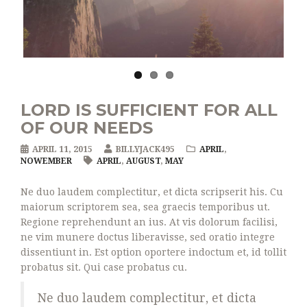
Previous
Next
LORD IS SUFFICIENT FOR ALL
OF OUR NEEDS
APRIL 11, 2015
BILLYJACK495
APRIL
,
NOWEMBER
APRIL
,
AUGUST
,
MAY
Ne duo laudem complectitur, et dicta scripserit his. Cu
maiorum scriptorem sea, sea graecis temporibus ut.
Regione reprehendunt an ius. At vis dolorum facilisi,
ne vim munere doctus liberavisse, sed oratio integre
dissentiunt in. Est option oportere indoctum et, id tollit
probatus sit. Qui case probatus cu.
Ne duo laudem complectitur, et dicta