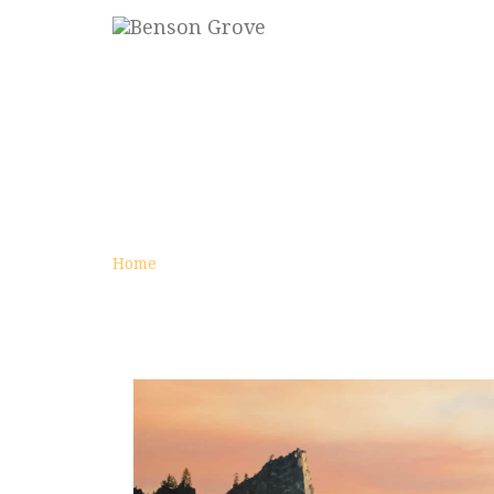
NOWEMBER
archive
Home
Category :
nowember