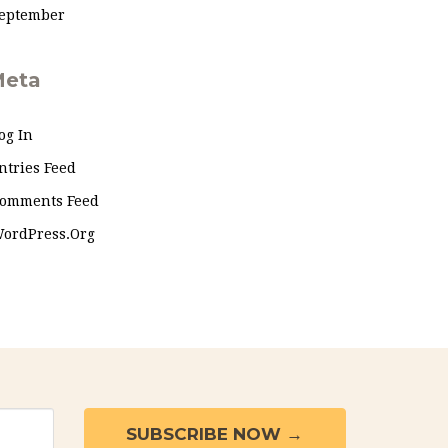
eptember
eta
og In
ntries Feed
omments Feed
ordPress.org