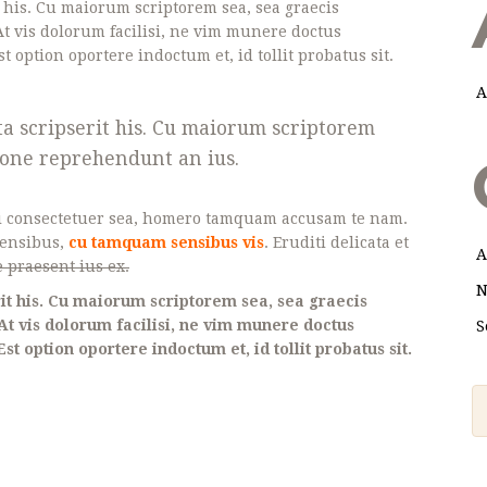
t his. Cu maiorum scriptorem sea, sea graecis
t vis dolorum facilisi, ne vim munere doctus
st option oportere indoctum et, id tollit probatus sit.
A
ta scripserit his. Cu maiorum scriptorem
gione reprehendunt an ius.
i consectetuer sea, homero tamquam accusam te nam.
rensibus,
cu tamquam sensibus vis
. Eruditi delicata et
A
 praesent ius ex.
N
it his. Cu maiorum scriptorem sea, sea graecis
At vis dolorum facilisi, ne vim munere doctus
S
Est option oportere indoctum et, id tollit probatus sit.