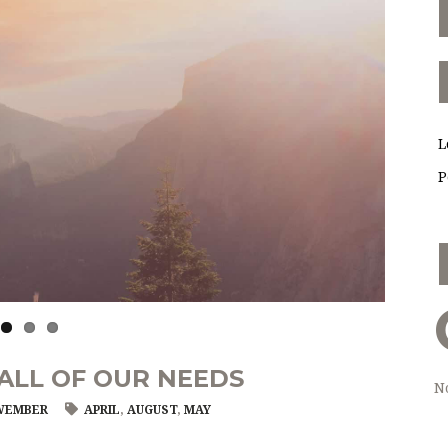
L
P
 ALL OF OUR NEEDS
N
WEMBER
APRIL
,
AUGUST
,
MAY